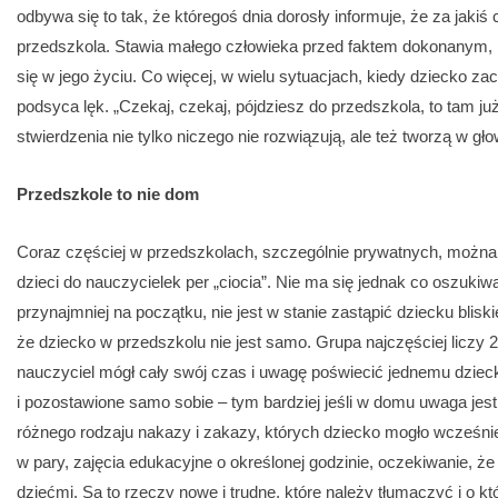
odbywa się to tak, że któregoś dnia dorosły informuje, że za jaki
przedszkola. Stawia małego człowieka przed faktem dokonanym, ni
się w jego życiu. Co więcej, w wielu sytuacjach, kiedy dziecko za
podsyca lęk. „Czekaj, czekaj, pójdziesz do przedszkola, to tam już 
stwierdzenia nie tylko niczego nie rozwiązują, ale też tworzą w g
Przedszkole to nie dom
Coraz częściej w przedszkolach, szczególnie prywatnych, możn
dzieci do nauczycielek per „ciocia”. Nie ma się jednak co oszukiw
przynajmniej na początku, nie jest w stanie zastąpić dziecku blisk
że dziecko w przedszkolu nie jest samo. Grupa najczęściej liczy 25
nauczyciel mógł cały swój czas i uwagę poświecić jednemu dzie
i pozostawione samo sobie – tym bardziej jeśli w domu uwaga jest
różnego rodzaju nakazy i zakazy, których dziecko mogło wcześniej
w pary, zajęcia edukacyjne o określonej godzinie, oczekiwanie, że
dziećmi. Są to rzeczy nowe i trudne, które należy tłumaczyć i o 