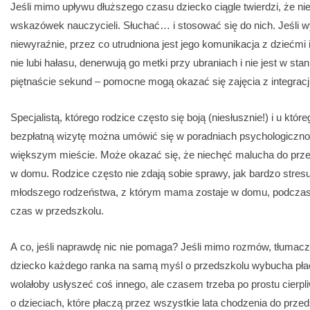
Jeśli mimo upływu dłuższego czasu dziecko ciągle twierdzi, że ni
wskazówek nauczycieli. Słuchać… i stosować się do nich. Jeśli 
niewyraźnie, przez co utrudniona jest jego komunikacja z dziećmi i
nie lubi hałasu, denerwują go metki przy ubraniach i nie jest w sta
piętnaście sekund – pomocne mogą okazać się zajęcia z integracj
Specjalistą, którego rodzice często się boją (niesłusznie!) i u któ
bezpłatną wizytę można umówić się w poradniach psychologiczn
większym mieście. Może okazać się, że niechęć malucha do przed
w domu. Rodzice często nie zdają sobie sprawy, jak bardzo stresu
młodszego rodzeństwa, z którym mama zostaje w domu, podcza
czas w przedszkolu.
A co, jeśli naprawdę nic nie pomaga? Jeśli mimo rozmów, tłumac
dziecko każdego ranka na samą myśl o przedszkolu wybucha płac
wolałoby usłyszeć coś innego, ale czasem trzeba po prostu cierp
o dzieciach, które płaczą przez wszystkie lata chodzenia do przed