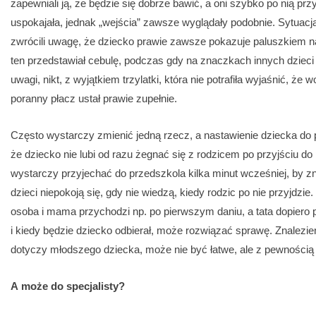
zapewniali ją, że będzie się dobrze bawić, a oni szybko po nią pr
uspokajała, jednak „wejścia” zawsze wyglądały podobnie. Sytuacja
zwrócili uwagę, że dziecko prawie zawsze pokazuje paluszkiem n
ten przedstawiał cebulę, podczas gdy na znaczkach innych dzieci były
uwagi, nikt, z wyjątkiem trzylatki, która nie potrafiła wyjaśnić, że
poranny płacz ustał prawie zupełnie.
Często wystarczy zmienić jedną rzecz, a nastawienie dziecka do 
że dziecko nie lubi od razu żegnać się z rodzicem po przyjściu do
wystarczy przyjechać do przedszkola kilka minut wcześniej, by zna
dzieci niepokoją się, gdy nie wiedzą, kiedy rodzic po nie przyjdzie.
osoba i mama przychodzi np. po pierwszym daniu, a tata dopiero 
i kiedy będzie dziecko odbierał, może rozwiązać sprawę. Znalezie
dotyczy młodszego dziecka, może nie być łatwe, ale z pewnością odk
A może do specjalisty?