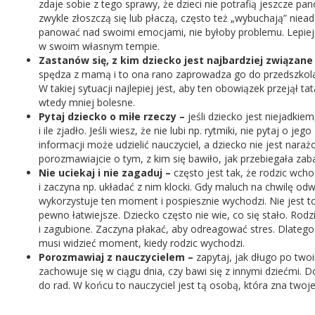
zdaje sobie z tego sprawy, że dzieci nie potrafią jeszcze p
zwykle złoszczą się lub płaczą, często też „wybuchają” niea
panować nad swoimi emocjami, nie byłoby problemu. Lepiej wt
w swoim własnym tempie.
Zastanów się, z kim dziecko jest najbardziej związan
spędza z mamą i to ona rano zaprowadza go do przedszkol
W takiej sytuacji najlepiej jest, aby ten obowiązek przejął t
wtedy mniej bolesne.
Pytaj dziecko o miłe rzeczy –
jeśli dziecko jest niejadkie
i ile zjadło. Jeśli wiesz, że nie lubi np. rytmiki, nie pytaj o 
informacji może udzielić nauczyciel, a dziecko nie jest nar
porozmawiajcie o tym, z kim się bawiło, jak przebiegała zab
Nie uciekaj i nie zagaduj –
często jest tak, że rodzic wch
i zaczyna np. układać z nim klocki. Gdy maluch na chwilę odw
wykorzystuje ten moment i pospiesznie wychodzi. Nie jest to
pewno łatwiejsze. Dziecko często nie wie, co się stało. Rodz
i zagubione. Zaczyna płakać, aby odreagować stres. Dlatego 
musi widzieć moment, kiedy rodzic wychodzi.
Porozmawiaj z nauczycielem –
zapytaj, jak długo po two
zachowuje się w ciągu dnia, czy bawi się z innymi dziećmi. Do
do rad. W końcu to nauczyciel jest tą osobą, która zna twoje