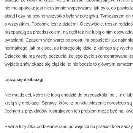
nie ma spokoju: jest nieustannie wypytywany, jak było, co powiedzia
obiad i czy na pewno wszystko było w porządku. Tymczasem on m
o wszystkim. Podobnie jest z dziećmi. Oczywiście, troska rodziców 
przepadają za przedszkolem, na ogół też nie lubią o nim opowiad
pytaniami. Czasem więc warto po prostu im odpuścić i jak najmnie
normalnego, jak miejsce, do którego się idzie, z którego się wych
Dziecko nie ma wtedy poczucia, że jego życie skoncentrowane jest
wyjście znów okaże się ciężkie, to nie będzie to głównym temate
Liczą się drobiazgi
Nie ma dzieci, które nie lubią chodzić do przedszkola, bo… nie lub
kryją się drobiazgi. Sprawy, które, z punktu widzenia dorosłego s
Jednym z przykładów ilustrujących ten problem może być np. kw
Pewna trzylatka codziennie rano po wejściu do przedszkola zaczyn