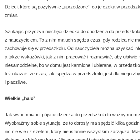
Dzieci, które są pozytywnie „uprzedzone”, co je czeka w przedszkol
zmian.
Szukając przyczyn niechęci dziecka do chodzenia do przedszkola
z nauczycielem. To z nim maluch spędza czas, gdy rodzica nie ma 
zachowuje się w przedszkolu. Od nauczyciela można uzyskać inf
a także wskazówki, jak z nim pracować i rozmawiać, aby ułatwić m
niesamodzielne, bo w domu jest karmione i ubierane, w przedszk
też okazać, że czas, jaki spędza w przedszkolu, jest dla niego zby
i płaczliwe.
Wielkie „halo
”
Jak wspomniano, pójście dziecka do przedszkola to ważny mome
Wyobraźmy sobie sytuację, że to dorosły ma spędzić kilka godzin 
nic nie wie i z szefem, który nieustannie wszystkim zarządza. Mało 
dlatego, że ktoś mu każe. Nie zna zasad i obowiązujących reguł, 