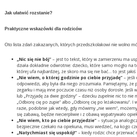
Jak ułatwić rozstanie?
Praktyczne wskazówki dla rodziców
Oto lista zdań zakazanych, których przedszkolakowi nie wolno m
„Nic się nie bój”
– jest to tekst, który w zamierzeniu ma 
działa dokładnie odwrotnie: dziecko, które samo mogło na t
której ufa najbardziej, że skoro ma się nie bać… to jest jaki
„Nie wiem, o której godzinie po ciebie przyjadę”
– jeśli
odpowiedzi, aby była dla niego zrozumiała. Pamiętajmy, że p
zegarku i mają inne poczucie czasu niż osoby dorosłe. Jeśli 
lub „Przyjadę za dwie godziny” – dziecku zupełnie nic to nie 
„Odbiorę cię po zupie” albo „Odbiorę cię po leżakowaniu”. 
razie, podobnie jak wtedy, gdy mówimy „nie wiem”, możemy 
się zabawą, będzie niecierpliwie i z obawą wypatrywało opie
„Nie wiem, kto po ciebie przyjedzie”
– sytuacja analogicz
bezpiecznie czekało na opiekuna, musi wiedzieć, na kogo cz
„Natychmiast się uspokój!”
– kiedy rodzic chce przerwać 