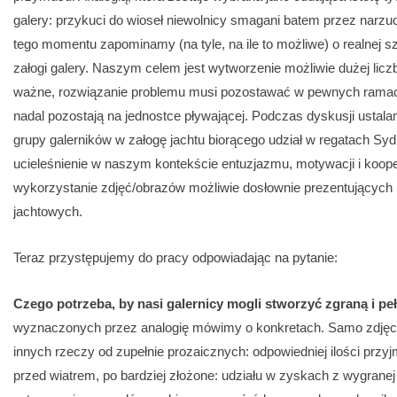
galery: przykuci do wioseł niewolnicy smagani batem przez narzu
tego momentu zapominamy (na tyle, na ile to możliwe) o realnej s
załogi galery. Naszym celem jest wytworzenie możliwie dużej lic
ważne, rozwiązanie problemu musi pozostawać w pewnych ramach w
nadal pozostają na jednostce pływającej. Podczas dyskusji ustal
grupy galerników w załogę jachtu biorącego udział w regatach Sy
ucieleśnienie w naszym kontekście entuzjazmu, motywacji i koop
wykorzystanie zdjęć/obrazów możliwie dosłownie prezentujących (
jachtowych.
Teraz przystępujemy do pracy odpowiadając na pytanie:
Czego potrzeba, by nasi galernicy mogli stworzyć zgraną i p
wyznaczonych przez analogię mówimy o konkretach. Samo zdjęcie
innych rzeczy od zupełnie prozaicznych: odpowiedniej ilości przyj
przed wiatrem, po bardziej złożone: udziału w zyskach z wygran