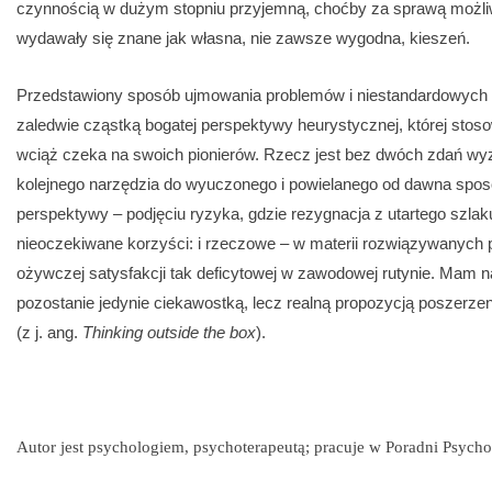
czynnością w dużym stopniu przyjemną, choćby za sprawą możli
wydawały się znane jak własna, nie zawsze wygodna, kieszeń.
Przedstawiony sposób ujmowania problemów i niestandardowych 
zaledwie cząstką bogatej perspektywy heurystycznej, której st
wciąż czeka na swoich pionierów. Rzecz jest bez dwóch zdań wy
kolejnego narzędzia do wyuczonego i powielanego od dawna spos
perspektywy – podjęciu ryzyka, gdzie rezygnacja z utartego szla
nieoczekiwane korzyści: i rzeczowe – w materii rozwiązywanych 
ożywczej satysfakcji tak deficytowej w zawodowej rutynie. Mam na
pozostanie jedynie ciekawostką, lecz realną propozycją poszerz
(z j. ang.
Thinking outside the box
).
Autor jest psychologiem, psychoterapeutą; pracuje w Poradni Psycho