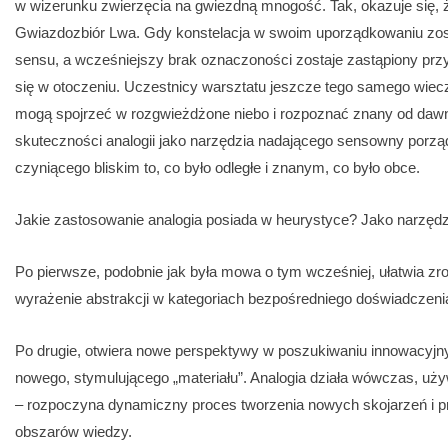
w wizerunku zwierzęcia na gwiezdną mnogość. Tak, okazuje się, że
Gwiazdozbiór Lwa. Gdy konstelacja w swoim uporządkowaniu zos
sensu, a wcześniejszy brak oznaczoności zostaje zastąpiony pr
się w otoczeniu. Uczestnicy warsztatu jeszcze tego samego wieczo
mogą spojrzeć w rozgwieżdżone niebo i rozpoznać znany od dawn
skuteczności analogii jako narzędzia nadającego sensowny por
czyniącego bliskim to, co było odległe i znanym, co było obce.
Jakie zastosowanie analogia posiada w heurystyce? Jako narzędzi
Po pierwsze, podobnie jak była mowa o tym wcześniej, ułatwia zro
wyrażenie abstrakcji w kategoriach bezpośredniego doświadczenia
Po drugie, otwiera nowe perspektywy w poszukiwaniu innowacyj
nowego, stymulującego „materiału”. Analogia działa wówczas, uży
– rozpoczyna dynamiczny proces tworzenia nowych skojarzeń i 
obszarów wiedzy.