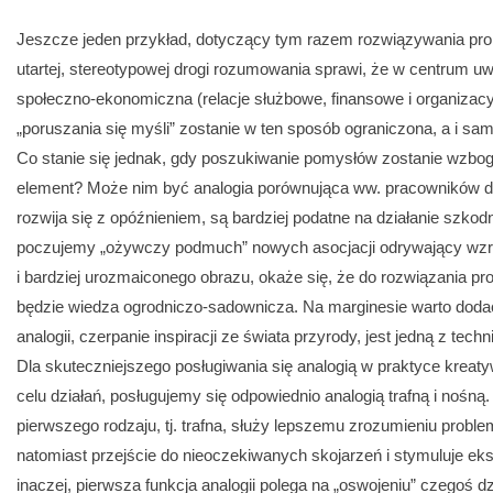
Jeszcze jeden przykład, dotyczący tym razem rozwiązywania p
utartej, stereotypowej drogi rozumowania sprawi, że w centrum uw
społeczno-ekonomiczna (relacje służbowe, finansowe i organizac
„poruszania się myśli” zostanie w ten sposób ograniczona, a i s
Co stanie się jednak, gdy poszukiwanie pomysłów zostanie wzbo
element? Może nim być analogia porównująca ww. pracowników d
rozwija się z opóźnieniem, są bardziej podatne na działanie szko
poczujemy „ożywczy podmuch” nowych asocjacji odrywający wzro
i bardziej urozmaiconego obrazu, okaże się, że do rozwiązania 
będzie wiedza ogrodniczo-sadownicza. Na marginesie warto doda
analogii, czerpanie inspiracji ze świata przyrody, jest jedną z tec
Dla skuteczniejszego posługiwania się analogią w praktyce kreat
celu działań, posługujemy się odpowiednio analogią trafną i nośną.
pierwszego rodzaju, tj. trafna, służy lepszemu zrozumieniu problem
natomiast przejście do nieoczekiwanych skojarzeń i stymuluje e
inaczej, pierwsza funkcja analogii polega na „oswojeniu” czegoś 