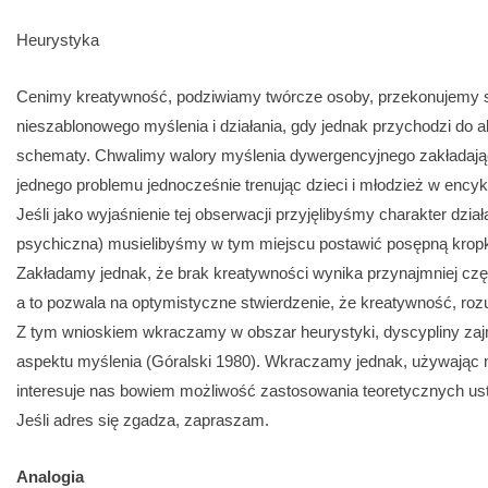
Heurystyka
Cenimy kreatywność, podziwiamy twórcze osoby, przekonujemy się
nieszablonowego myślenia i działania, gdy jednak przychodzi do
schematy. Chwalimy walory myślenia dywergencyjnego zakładają
jednego problemu jednocześnie trenując dzieci i młodzież w ency
Jeśli jako wyjaśnienie tej obserwacji przyjęlibyśmy charakter dział
psychiczna) musielibyśmy w tym miejscu postawić posępną kropkę i
Zakładamy jednak, że brak kreatywności wynika przynajmniej częś
a to pozwala na optymistyczne stwierdzenie, że kreatywność, ro
Z tym wnioskiem wkraczamy w obszar heurystyki, dyscypliny zaj
aspektu myślenia (Góralski 1980). Wkraczamy jednak, używając m
interesuje nas bowiem możliwość zastosowania teoretycznych ust
Jeśli adres się zgadza, zapraszam.
Analogia