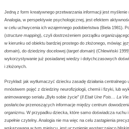
Jedną z form kreatywnego przetwarzania informacji jest myślenie
Analogia, w perspektywie psychologicznej, jest efektem aktywnoś
w celu uchwycenia ich wzajemnego podobieństwa (Biela 1981). Po
(
structure mapping
), czyli dostrzeżeniem porządku organizujące
w kierunku od obiektu bardziej prostego do złożonego, mówiąc jęz
domain
), do dziedziny docelowej (
target domain
) (Chlewiński 1999)
wykorzystywanie już posiadanej wiedzy i dotychczasowych dośw
i złożonych.
Przykład: jak wytłumaczyć dziecku zasadę działania centralneg
mnóstwem pojęć z dziedziny neurofizjologii, chemii i fizyki, lub wy
animowanego serialu „Było sobie życie” (
Il Etait Une Fois… La Vie
posłańców przenoszących informacje między centrum dowodzeni
organizmu. W przypadku dziecka, które samo doświadcza ruchu i
zupełnie czytelny. Analogia nie ma więc na celu zastąpienia precyz
wskazywaną w tym miejscu, jest uczynienie wystarczająco blisk