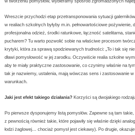
w tworzeniu pomysłów, wybieramy spośród zgromadzonych najlepi
Wreszcie przychodzi etap przetransponowania sytuacji galernikó
w realiach szkolnych byłyby m.in. pełnowartościowe pożywienie, d
profesjonalna odzież, środki ratunkowe, łączność satelitarna, st
pucharem? Tu warto pozwolić sobie na właściwe procesom twórc
krytyki, która za sprawą spodziewanych trudności: „To i tak się ni
dławi pomysłowość w jej zarodku. Oczywiście realia szkolne wy
aby te miały praktyczne zastosowanie, co czynimy właśnie na tym
tak je nazwiemy, ustalenia, mają wówczas sens i zastosowanie 
warunkach.
Jaki jest efekt takiego działania?
Korzyści są dwojakiego rodzaj
Po pierwsze dysponujemy listą pomysłów. Zapewne są tam takie, kt
z pewnością również takie, które pojawiły się właśnie dzięki analo
łodzi żaglowej… chociaż pomysł jest ciekawy). Po drugie, okazuje