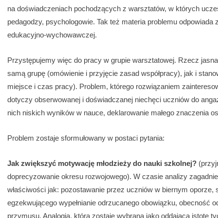
na doświadczeniach pochodzących z warsztatów, w których uczes
pedagodzy, psychologowie. Tak też materia problemu odpowiada 
edukacyjno-wychowawczej.
Przystępujemy więc do pracy w grupie warsztatowej. Rzecz jasna
samą grupę (omówienie i przyjęcie zasad współpracy), jak i stano
miejsce i czas pracy). Problem, którego rozwiązaniem zainteres
dotyczy obserwowanej i doświadczanej niechęci uczniów do angaż
nich niskich wyników w nauce, deklarowanie małego znaczenia os
Problem zostaje sformułowany w postaci pytania:
Jak zwiększyć motywację młodzieży do nauki szkolnej?
(przyj
doprecyzowanie okresu rozwojowego). W czasie analizy zagadnieni
właściwości jak: pozostawanie przez uczniów w biernym oporze, s
egzekwującego wypełnianie odrzucanego obowiązku, obecność od
przymusu. Analogią, która zostaje wybrana jako oddająca istotę tyc