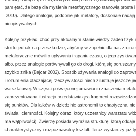
pamiętać, że bazę dla myślenia metaforycznego stanowią proste 
2010). Dlatego analogie, podobnie jak metafory, doskonale nadają
nieopisywalnych.
Kolejny przykład: choć przy aktualnym stanie wiedzy żaden fizyk n
stoi to jednak na przeszkodzie, abyśmy w zupełnie dla nas zrozum
metaforycznie mówili o upływaniu i łapaniu czasu, o jego zyskiwan
albo, przez analogie porównywali go do drogi, którą się poruszamy
szybko znika (Bajcar 2002). Sposób używania analogii do zaprow
i rozumienia otaczającej rzeczywistości niech zilustruje jeszcze j
warsztatowej. W części poświęconej omawianiu znaczenia metafory
zaprezentowana ilustracja przedstawiająca fragment rozgwieżdżo
się punktów. Dla laików w dziedzinie astronomii to chaotyczna,
światła i ciemności. Kolejny obraz, który uczestnicy warsztatu widz
ma wątpliwości). Zwierzę posiada wyraźną strukturę, którą odda
charakterystyczny i rozpoznawalny kształt. Teraz wystarczy już 