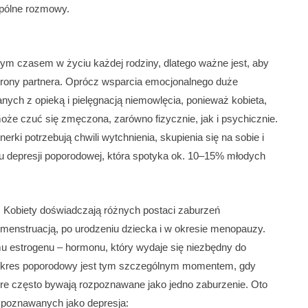
spólne rozmowy.
ym czasem w życiu każdej rodziny, dlatego ważne jest, aby
rony partnera. Oprócz wsparcia emocjonalnego duże
ych z opieką i pielęgnacją niemowlęcia, ponieważ kobieta,
że czuć się zmęczona, zarówno fizycznie, jak i psychicznie.
rki potrzebują chwili wytchnienia, skupienia się na sobie i
u depresji poporodowej, która spotyka ok. 10–15% młodych
: Kobiety doświadczają różnych postaci zaburzeń
menstruacją, po urodzeniu dziecka i w okresie menopauzy.
u estrogenu – hormonu, który wydaje się niezbędny do
. Okres poporodowy jest tym szczególnym momentem, gdy
tóre często bywają rozpoznawane jako jedno zaburzenie. Oto
ozpoznawanych jako depresja: