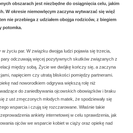
ych obszarach jest niezbędne do osiągnięcia celu, jakim
ach. W okresie niemowlęcym zaczyna wytwarzać się więź
ten nie przebiega z udziałem obojga rodziców, z biegiem
y potomka.
w życiu par. W związku dwojga ludzi pojawia się trzecia,
re pary odczuwają więcej pozytywnych skutków związanych z
relacji między sobą. Życie we dwójkę kończy się, a zaczyna
cjami, napięciem czy utratą bliskości pomiędzy partnerami.
piekę nad noworodkiem odgrywa większą rolę niż
rowadzące do zaniedbywania ojcowskich obowiązków i braku
się z ust zmęczonych młodych matek, że spodziewały się
ego wsparcia i czują się rozczarowane. Właśnie takie
przeprowadzenia ankiety internetowej w celu sprawdzenia, jak
wania ojców we wsparcie kobiet w ciąży oraz opiekę nad