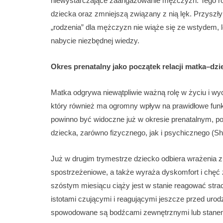
niewystarczające zaangażowanie mężczyzn. Tego rodz
dziecka oraz zmniejszą związany z nią lęk. Przyszły
„rodzenia” dla mężczyzn nie wiąże się ze wstydem, 
nabycie niezbędnej wiedzy.
Okres prenatalny jako początek relacji matka–dzi
Matka odgrywa niewątpliwie ważną rolę w życiu i wy
który również ma ogromny wpływ na prawidłowe fun
powinno być widoczne już w okresie prenatalnym, p
dziecka, zarówno fizycznego, jak i psychicznego (Sh
Już w drugim trymestrze dziecko odbiera wrażenia 
spostrzeżeniowe, a także wyraża dyskomfort i chęć z
szóstym miesiącu ciąży jest w stanie reagować strach
istotami czującymi i reagującymi jeszcze przed uro
spowodowane są bodźcami zewnętrznymi lub stanem 