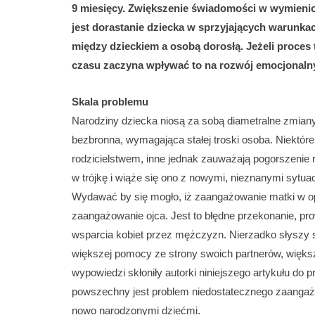
9 miesięcy. Zwiększenie świadomości w wymienion
jest dorastanie dziecka w sprzyjających warunk
między dzieckiem a osobą dorosłą. Jeżeli proces 
czasu zaczyna wpływać to na rozwój emocjonaln
Skala problemu
Narodziny dziecka niosą za sobą diametralne zmiany 
bezbronna, wymagająca stałej troski osoba. Niektó
rodzicielstwem, inne jednak zauważają pogorszenie 
w trójkę i wiąże się ono z nowymi, nieznanymi sytua
Wydawać by się mogło, iż zaangażowanie matki w o
zaangażowanie ojca. Jest to błędne przekonanie, p
wsparcia kobiet przez mężczyzn. Nierzadko słyszy 
większej pomocy ze strony swoich partnerów, większ
wypowiedzi skłoniły autorki niniejszego artykułu do 
powszechny jest problem niedostatecznego zaangażo
nowo narodzonymi dziećmi.