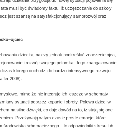
aju działania przygotują do nowej sytuacji pojawienia się
 tata musi być świadomy faktu, iż uczęszczanie do szkoły
lecz jest szansą na satysfakcjonujący samorozwój oraz
ecko–ojciec
chowaniu dziecka, należy jednak podkreślać znaczenie ojca,
kcjonowanie i rozwój swojego potomka. Jego zaangażowanie
odczas którego dochodzi do bardzo intensywnego rozwoju
affer 2008).
zmysłowe, mimo że nie integruje ich jeszcze w schematy
miany sytuacji poprzez kopanie i obroty. Połowa dzieci w
em na silne dźwięki, co daje dowód na to, iż stają się one
dzeniem. Przeżywają w tym czasie proste emocje, które
środowiska śródmacicznego – to odpowiedniki stresu lub