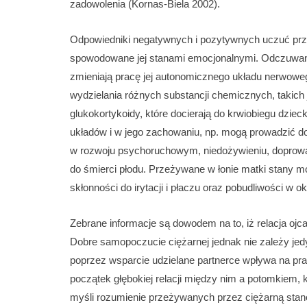
zadowolenia (Kornas-Biela 2002).
Odpowiedniki negatywnych i pozytywnych uczuć prz
spowodowane jej stanami emocjonalnymi. Odczuwane 
zmieniają pracę jej autonomicznego układu nerwo
wydzielania różnych substancji chemicznych, takich 
glukokortykoidy, które docierają do krwiobiegu dzie
układów i w jego zachowaniu, np. mogą prowadzić d
w rozwoju psychoruchowym, niedożywieniu, dopro
do śmierci płodu. Przeżywane w łonie matki stany m
skłonności do irytacji i płaczu oraz pobudliwości w
Zebrane informacje są dowodem na to, iż relacja ojc
Dobre samopoczucie ciężarnej jednak nie zależy jedyn
poprzez wsparcie udzielane partnerce wpływa na pra
początek głębokiej relacji między nim a potomkiem,
myśli rozumienie przeżywanych przez ciężarną stanó