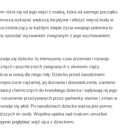
em różni się od jego więzi z matką, która od samego początku
muszą wykazać większą inicjatywę i włożyć więcej trudu w
ie uczestniczący w każdym etapie życia swojego potomka to
dolny sprostać wyzwaniom związanym z jego wychowaniem.
ozwija się dziecko, to intensywny czas przemian i rozwoju
ycznych i psychicznych związanych z okresem ciąży,
ścia w nową dla niego rolę. Dziecko przed narodzinami
mopoczucie ciężarnej, jej doznania i doświadczenia, zarówno
stancji chemicznych do krwiobiegu dziecka i wpływają na jego
li rozumienie przeżywanych przez partnerkę stanów i zmian w
 rozwija się płód. Po narodzinach dziecka ważna jest pomoc
iższych im osób. Wspólna opieka nad malcem umożliwi
tępnie pogłębiać więź ojca z dzieckiem.