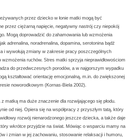
eżywanych przez dziecko w łonie matki mogą być
przez ciężarną napięcie, negatywny nastrój czy niepokój
wego. Mogą doprowadzić do zahamowania lub wzmożenia
jak adrenalina, noradrenalina, dopamina, serotonina bądź
cka i wywołują zmiany w zakresie pracy poszczególnych
o wzmożenia ruchów. Stres matki sprzyja nieprawidłowościom
wadza do przedwczesnych porodów, a w najgorszym wypadku
ogą kształtować orientację emocjonalną, m.in. do zwiększonej
 okresie noworodkowym (Kornas-Biela 2002).
a z matką ma duże znaczenie dla rozwijającego się płodu.
ie od niej. Opiera się na współpracy z przyszłym tatą, który
widłowy rozwój nienarodzonego jeszcze dziecka, a także daje
 który wkrótce przyjdzie na świat. Mówiąc o wsparciu mamy na
w i zmian w jej zachowaniu, stosowanie relaksacji i humoru,