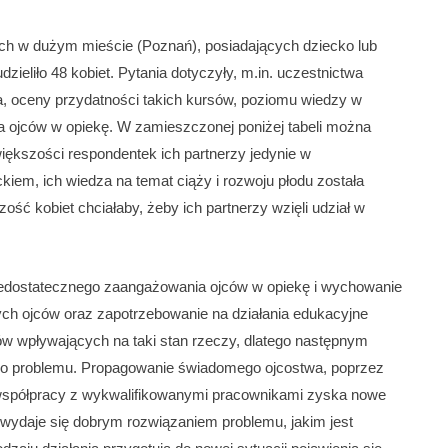
ch w dużym mieście (Poznań), posiadających dziecko lub
zieliło 48 kobiet. Pytania dotyczyły, m.in. uczestnictwa
, oceny przydatności takich kursów, poziomu wiedzy w
 ojców w opiekę. W zamieszczonej poniżej tabeli można
iększości respondentek ich partnerzy jedynie w
em, ich wiedza na temat ciąży i rozwoju płodu została
ść kobiet chciałaby, żeby ich partnerzy wzięli udział w
iedostatecznego zaangażowania ojców w opiekę i wychowanie
ych ojców oraz zapotrzebowanie na działania edukacyjne
ów wpływających na taki stan rzeczy, dlatego następnym
o problemu. Propagowanie świadomego ojcostwa, poprzez
e współpracy z wykwalifikowanymi pracownikami zyska nowe
, wydaje się dobrym rozwiązaniem problemu, jakim jest