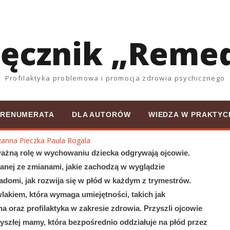
ięcznik „Reme
Profilaktyka problemowa i promocja zdrowia psychicznego
PRENUMERATA
DLA AUTORÓW
WIEDZA W PRAKTYC
anna Pieczka
Paula Rogala
ważną rolę w wychowaniu dziecka odgrywają ojcowie.
zanej ze zmianami, jakie zachodzą w wyglądzie
iadomi, jak rozwija się w płód w każdym z trymestrów.
lakiem, która wymaga umiejętności, takich jak
a oraz profilaktyka w zakresie zdrowia. Przyszli ojcowie
zyszłej mamy, która bezpośrednio oddziałuje na płód przez