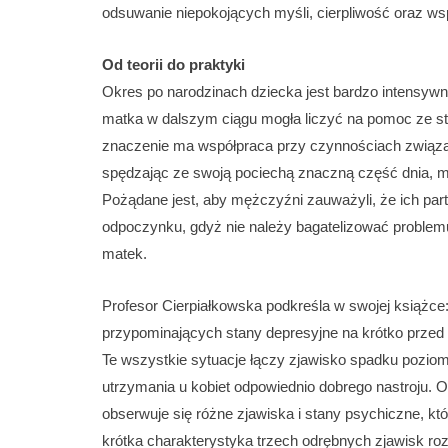
odsuwanie niepokojących myśli, cierpliwość oraz w
Od teorii do praktyki
Okres po narodzinach dziecka jest bardzo intensywn
matka w dalszym ciągu mogła liczyć na pomoc ze st
znaczenie ma współpraca przy czynnościach związan
spędzając ze swoją pociechą znaczną część dnia, mo
Pożądane jest, aby mężczyźni zauważyli, że ich partne
odpoczynku, gdyż nie należy bagatelizować problem
matek.
Profesor Cierpiałkowska podkreśla w swojej książce
przypominających stany depresyjne na krótko przed 
Te wszystkie sytuacje łączy zjawisko spadku poziom
utrzymania u kobiet odpowiednio dobrego nastroju
obserwuje się różne zjawiska i stany psychiczne, k
krótka charakterystyka trzech odrębnych zjawisk r