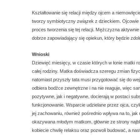
Kształtowanie się relacji między ojcem a niemowlęci
tworzy symbiotyczny związek z dzieckiem. Ojcowie 
proces tworzenia się tej relacji. Mężczyzna aktywn
dobrze zapowiadający się opiekun, który będzie z
Wnioski
Dziewięć miesięcy, w czasie których w łonie matki r
całej rodziny. Matka doświadcza szeregu zmian fiz
natomiast przyszły tata musi przygotować się do wej
odbiera bodźce zewnętrzne i na nie reaguje, więc sa
pozytywne, jak i negatywne, docierają w postaci sub
funkcjonowanie. Wsparcie udzielane przez ojca, czy
jej zachowaniu, również pośrednio wpływa na to, jak
okazywana młodym matkom, głównie ze strony najbl
kobiecie chwilę relaksu oraz pozwoli budować, a nas