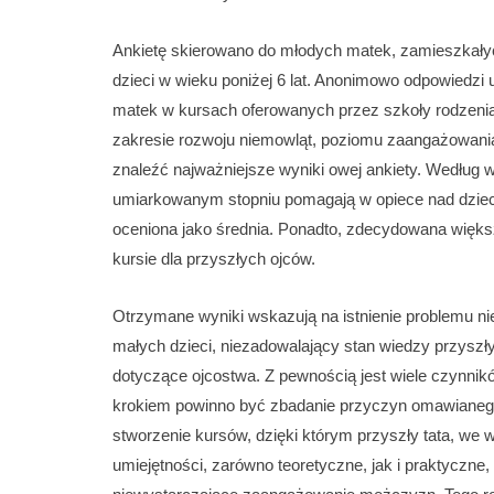
Ankietę skierowano do młodych matek, zamieszkały
dzieci w wieku poniżej 6 lat. Anonimowo odpowiedzi ud
matek w kursach oferowanych przez szkoły rodzenia
zakresie rozwoju niemowląt, poziomu zaangażowania
znaleźć najważniejsze wyniki owej ankiety. Według w
umiarkowanym stopniu pomagają w opiece nad dziecki
oceniona jako średnia. Ponadto, zdecydowana większo
kursie dla przyszłych ojców.
Otrzymane wyniki wskazują na istnienie problemu n
małych dzieci, niezadowalający stan wiedzy przyszł
dotyczące ojcostwa. Z pewnością jest wiele czynnik
krokiem powinno być zbadanie przyczyn omawianeg
stworzenie kursów, dzięki którym przyszły tata, w
umiejętności, zarówno teoretyczne, jak i praktyczne