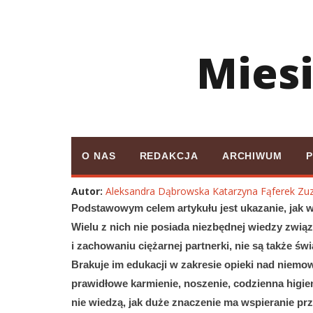
Mies
O NAS
REDAKCJA
ARCHIWUM
Autor:
Aleksandra Dąbrowska
Katarzyna Fąferek
Zuz
Podstawowym celem artykułu jest ukazanie, jak 
Wielu z nich nie posiada niezbędnej wiedzy zwią
i zachowaniu ciężarnej partnerki, nie są także św
Brakuje im edukacji w zakresie opieki nad niemow
prawidłowe karmienie, noszenie, codzienna higien
nie wiedzą, jak duże znaczenie ma wspieranie pr