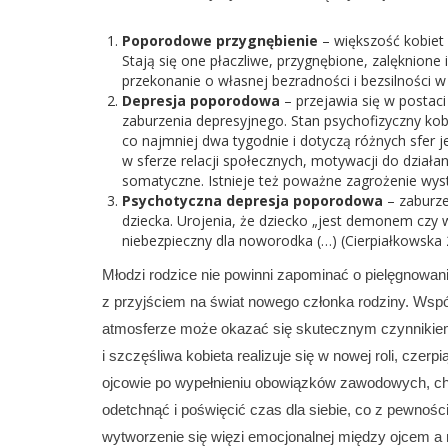
Poporodowe przygnębienie
– większość kobiet 
Stają się one płaczliwe, przygnębione, zalęknion
przekonanie o własnej bezradności i bezsilności 
Depresja poporodowa
– przejawia się w postac
zaburzenia depresyjnego. Stan psychofizyczny kobie
co najmniej dwa tygodnie i dotyczą różnych sfer 
w sferze relacji społecznych, motywacji do działa
somatyczne. Istnieje też poważne zagrożenie wys
Psychotyczna depresja poporodowa
– zaburze
dziecka. Urojenia, że dziecko „jest demonem czy 
niebezpieczny dla noworodka (…) (Cierpiałkowska 2
Młodzi rodzice nie powinni zapominać o pielęgnowan
z przyjściem na świat nowego członka rodziny. Wspól
atmosferze może okazać się skutecznym czynnikiem
i szczęśliwa kobieta realizuje się w nowej roli, czerpi
ojcowie po wypełnieniu obowiązków zawodowych, choć n
odetchnąć i poświęcić czas dla siebie, co z pewności
wytworzenie się więzi emocjonalnej między ojcem a