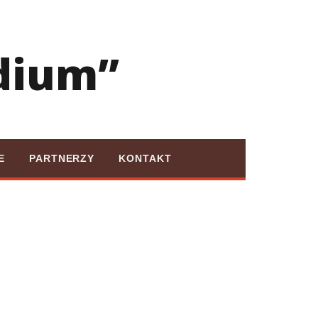
dium”
E
PARTNERZY
KONTAKT