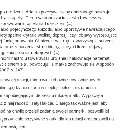
po urodzeniu dziecka przeżywa stany obniżonego nastroju.
e i tracą apetyt. Temu samopoczuciu często towarzyszy
w sprawowaniu opieki nad dzieckiem (…).
i albo pojedynczego epizodu, albo uporczywie nawracającego
ty spełnia kryteria wielkiej depresji, czyli objawy występujące
jej funkcjonowania. Obniżeniu nastroju towarzyszą zaburzenia
nia oraz zaburzenia rytmu biologicznego i liczne objawy
tąpienia prób samobójczych (…).
niom nastroju towarzyszą urojenia i halucynacje na temat
wcieleniem zła”, powodują, iż matka zachowuje się w sposób
007, s. 247).
iu swojej relacji, mimo wielu obowiązków związanych
ne spędzanie czasu w ciepłej i pełnej zrozumienia
 zapobiegającym depresji u młodej matki. Wypoczęta
ąc z niej radość i satysfakcję. Dlatego tak ważne jest, aby
a chwilę przejęli zadania swojej partnerki, pozwolili jej
ą przyniesie pozytywne skutki dla ich relacji oraz pozwoli na
 niemowlęciem.